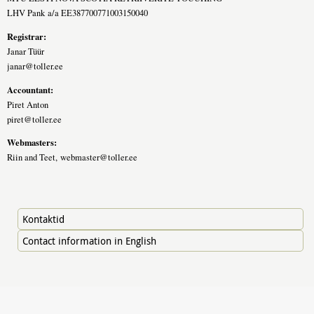
LHV Pank a/a EE387700771003150040
Registrar:
Janar Tüür
janar@toller.ee
Accountant:
Piret Anton
piret@toller.ee
Webmasters:
Riin and Teet,
webmaster@toller.ee
Kontaktid
Contact information in English