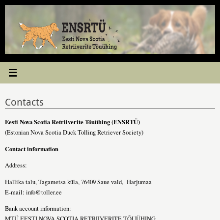
Skip
to
content
Contacts
Eesti Nova Scotia Retriiverite Tõuühing (ENSRTÜ)
(Estonian Nova Scotia Duck Tolling Retriever Society)
Contact information
Address:
Hallika talu, Tagametsa küla, 76409 Saue vald, Harjumaa
E-mail:
info@toller.ee
Bank account information:
MTÜ EESTI NOVA SCOTIA RETRIIVERITE TÕUÜHING