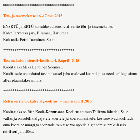
**************************************
Tõu- ja tasemekatse 16.-17.mai 2015
ENSRTÜ ja ERTÜ korraldavad koos retriiverite tõu- ja tasemekatse.
Koht: Järveotsa järv, Ellamaa, Harjumaa
Kohtunik: Petri Tuominen, Soome.
**************************************
Tasemekatse intensiivkoolitus 4.-5.aprill 2015
Koolitajaks Mika Leppinen Soomest.
Koolitusele on oodatud tasemekatsel juba osalevad koerad ja ka need, kellega sinna
alles plaanitakse minna.
**************************************
Retriiverite tõukatse algkoolitus – märts/aprill 2015
Koolitajaks on Riin Kooli-Kõnnussaar. Koolitus toimub Tallinna lähedal, Saue
vallas ja on sobilik algajatele koertele ja koeraomanikele, kes soovivad koolitada
oma koera eesmärgiga sooritada tõukatse või õppida algteadmisi praktiliseks
retriiveri jahitööks.