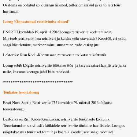
Osalema on oodatud kõik ühingu liikmed, tolleriomanikud ja ka tolleri tõust
huvitunud.
Loeng ‘Õnnestunud retriivimise alused’
ENSRTÜ korraldab 19. aprillil 2016 loengu retriiverite koolitamisest.
Mis teeb retriiverist hea retriiveri ja kuidas seda saavutada? Koostöö, eri-osad:
saagi käsitlemine, markeerimine, suunamine, vaba otsing jne.
Lektoriks: Riin Kooli-Kõnnussaar, retriiverite tõukatsete kohtunik.
Loeng sobib kõigile retriiverite töökatse (tõu- ja tasemekatse) huvilistele ja ka
neile, kes oma koeraga jahil käia tahaksid.
**************************************
Tõukatse teoorialoeng
Eesti Nova Scotia Retriiverite TÜ korraldab 29. märtsil 2016 tõukatse
teoorialoengu.
Lektoriks on Riin Kooli-Kõnnussaar, retriiverite tõukatsete kohtunik.
Teooriatund on soovituslik kõikidele retriiverite tõukatse huvilistele. Loengus
räägitakse mis tõukatsel toimub ja koera algkoolitusest saagi toomisel.