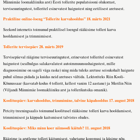
Männimäe loomakliiniku arst) Eesti tollerite populatsiooni olukorrast,
terviseuuringutest, tolleritel esinevatest haigustest ning eetilisest aretusest.
Praktiline online-loeng “Tollerite karvahooldus” 18. märts 2021
Seekord internetis toimunud praktilisel loengul rääkisime tolleri karva
hooldamisest ja trimmimisest.
Tollerite tervisepäev 28. märts 2019
Tervisepäeval räägime terviseuuringutest, erinevatest tolleritel esinevatest
haigustest (sealhulgas salakavalatest autoimmuunsushaigustest, mille
diagnoosimine on sageli väga raske) ning mida tuleks aretuse seisukohalt haiguste
puhul silmas pidada ja kuidas neid aretuses vältida. Lektoriteks Riin Kooli-
Kõnnussaar (kasvatab kodus 4 tollerit, kellest vanim 12 aastane) ja Merilin Niin
(Viljandi Männimäe loomakliiniku arst ja tollerikutsika omanik).
Koolituspäev: karvahooldus, trimmimine, talvine käpahooldus 17. august 2018
Petcity treeningsaalis toimunud koolitusel rääkisime tolleri karva hooldamisest,
trimmimisest ja käppade kaitsmisest talvistes oludes.
Koolituspäev: Miks minu koer niimoodi käitub? 11. august 2018
Räägime ja arutleme tolleri käitumisest, vahetame kogemusi ja küsime nõu.