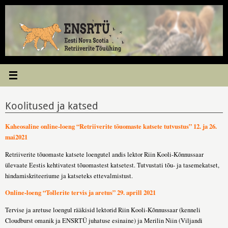
Skip
to
content
Koolitused ja katsed
Kaheosaline online-loeng “Retriiverite tõuomaste katsete tutvustus” 12. ja 26.
mai2021
Retriiverite tõuomaste katsete loengutel andis lektor Riin Kooli-Kõnnussaar
ülevaate Eestis kehtivatest tõuomastest katsetest. Tutvustati tõu- ja tasemekatset,
hindamiskriteeriume ja katseteks ettevalmistust.
Online-loeng “Tollerite tervis ja aretus” 29. aprill 2021
Tervise ja aretuse loengul rääkisid lektorid Riin Kooli-Kõnnussaar (kenneli
Cloudburst omanik ja ENSRTÜ juhatuse esinaine) ja Merilin Niin (Viljandi