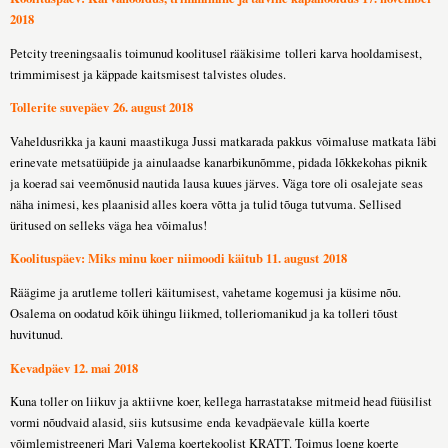
2018
Petcity treeningsaalis toimunud koolitusel rääkisime tolleri karva hooldamisest,
trimmimisest ja käppade kaitsmisest talvistes oludes.
Tollerite suvepäev 26. august 2018
Vaheldusrikka ja kauni maastikuga Jussi matkarada pakkus võimaluse matkata läbi
erinevate metsatüüpide ja ainulaadse kanarbikunõmme, pidada lõkkekohas piknik
ja koerad sai veemõnusid nautida lausa kuues järves. Väga tore oli osalejate seas
näha inimesi, kes plaanisid alles koera võtta ja tulid tõuga tutvuma. Sellised
üritused on selleks väga hea võimalus!
Koolituspäev: Miks minu koer niimoodi käitub 11. august 2018
Räägime ja arutleme tolleri käitumisest, vahetame kogemusi ja küsime nõu.
Osalema on oodatud kõik ühingu liikmed, tolleriomanikud ja ka tolleri tõust
huvitunud.
Kevadpäev 12. mai 2018
Kuna toller on liikuv ja aktiivne koer, kellega harrastatakse mitmeid head füüsilist
vormi nõudvaid alasid, siis kutsusime enda
kevadpäevale
külla koerte
võimlemistreeneri Mari Valgma koertekoolist KRATT. Toimus loeng koerte