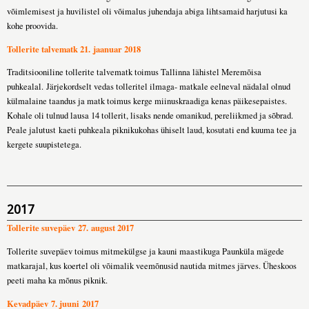
võimlemisest ja huvilistel oli võimalus juhendaja abiga lihtsamaid harjutusi ka
kohe proovida.
Tollerite talvematk 21. jaanuar 2018
Traditsiooniline tollerite talvematk toimus Tallinna lähistel Meremõisa
puhkealal. Järjekordselt vedas tolleritel ilmaga- matkale eelneval nädalal olnud
külmalaine taandus ja matk toimus kerge miinuskraadiga kenas päikesepaistes.
Kohale oli tulnud lausa 14 tollerit, lisaks nende omanikud, pereliikmed ja sõbrad.
Peale jalutust kaeti puhkeala piknikukohas ühiselt laud, kosutati end kuuma tee ja
kergete suupistetega.
2017
Tollerite suvepäev 27. august 2017
Tollerite suvepäev toimus mitmekülgse ja kauni maastikuga Paunküla mägede
matkarajal, kus koertel oli võimalik veemõnusid nautida mitmes järves. Üheskoos
peeti maha ka mõnus piknik.
Kevadpäev 7. juuni 2017