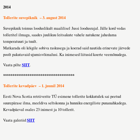
2014
Tollerite suvepiknik – 3. august 2014
Suvepiknik toimus looduslikult maalilisel
Jussi loodusrajal. Jälle kord vedas
tolleritel ilmaga, saades juulikuu leitsakute vahele natukene jahedama
temperatuuri ja tuult.
Matkarada oli kõigile sobiva raskusega ja koerad said nautida erinevate järvede
poolt pakutavaid ujumisvõimalusi. Ka inimesed liitusid koerte veemõnudega.
SIIT
Vaata pilte
.
**************************************
Tollerite kevadpäev – 1. juunil 2014
Eesti Nova Scotia retriiverite TÜ esimene tollerite kokkutulek sai peetud
suurepärase ilma, meeldiva seltskonna ja hunniku energiliste punanahkadega.
Kevadpäeval osales 23 inimest ja 10 tollerit.
SIIT
Vaata galeriid