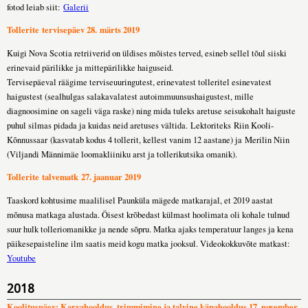
fotod leiab siit:
Galerii
Tollerite tervisepäev 28. märts 2019
Kuigi Nova Scotia retriiverid on üldises mõistes terved, esineb sellel tõul siiski
erinevaid pärilikke ja mittepärilikke haiguseid.
Tervisepäeval räägime terviseuuringutest, erinevatest tolleritel esinevatest
haigustest (sealhulgas salakavalatest autoimmuunsushaigustest, mille
diagnoosimine on sageli väga raske) ning mida tuleks aretuse seisukohalt haiguste
puhul silmas pidada ja kuidas neid aretuses vältida. Lektoriteks Riin Kooli-
Kõnnussaar (kasvatab kodus 4 tollerit, kellest vanim 12 aastane) ja Merilin Niin
(Viljandi Männimäe loomakliiniku arst ja tollerikutsika omanik).
Tollerite talvematk 27. jaanuar 2019
Taaskord kohtusime maalilisel Paunküla mägede matkarajal, et 2019 aastat
mõnusa matkaga alustada. Öisest krõbedast külmast hoolimata oli kohale tulnud
suur hulk tolleriomanikke ja nende sõpru. Matka ajaks temperatuur langes ja kena
päikesepaisteline ilm saatis meid kogu matka jooksul. Videokokkuvõte matkast:
Youtube
2018
Koolituspäev: Karvahooldus, trimmimine ja talvine käpahooldus 17. november