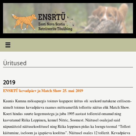
Skip
to
content
Üritused
2019
ENSRTÜ kevadpäev ja Match Show 25. mai 2019
Kaunis Kumna mõisapargis toimuv kogupere üritus oli seekord natukene erilisem-
nimelt toimus kevadpäeva raames mitteametlik tollerite näitus ehk Match Show.
Koeri hindas suurte kogemustega ja juba 1995 aastast tollereid omanud ning
,
kasvatanud Riika Leppinen
kennel Nitric, Soomest. Näitusel osalejad said
näpunäiteid näitusekoolitusel ning Riika leppinen pidas ka loengu teemal “Tolleri
käitumine, iseloom ja igapäeva koolitus”. Näitusel osales 12 tollerit. Kevadpäeva