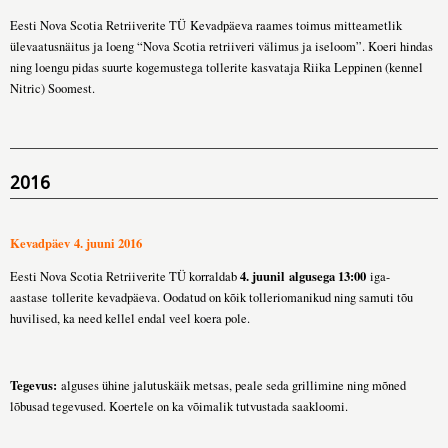
Eesti Nova Scotia Retriiverite TÜ Kevadpäeva raames toimus mitteametlik
ülevaatusnäitus ja loeng “Nova Scotia retriiveri välimus ja iseloom”. Koeri hindas
ning loengu pidas suurte kogemustega tollerite kasvataja Riika Leppinen (kennel
Nitric) Soomest.
2016
Kevadpäev 4. juuni 2016
4. juunil algusega 13:00
Eesti Nova Scotia Retriiverite TÜ korraldab
iga-
aastase tollerite kevadpäeva. Oodatud on kõik tolleriomanikud ning samuti tõu
huvilised, ka need kellel endal veel koera pole.
Tegevus:
alguses ühine jalutuskäik metsas, peale seda grillimine ning mõned
lõbusad tegevused. Koertele on ka võimalik tutvustada saakloomi.