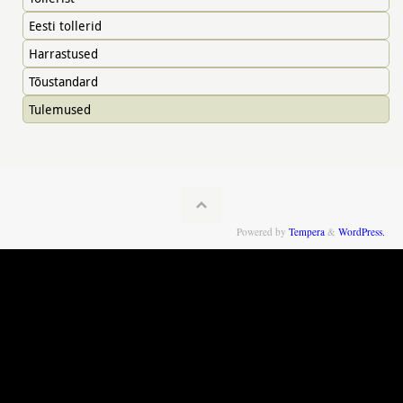
Eesti tollerid
Harrastused
Tõustandard
Tulemused
Powered by
Tempera
&
WordPress.