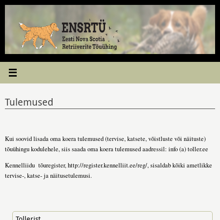
Skip
to
content
Tulemused
Kui soovid lisada oma koera tulemused (tervise, katsete, võistluste või näituste)
tõuühingu kodulehele, siis saada oma koera tulemused aadressil: info (a) toller.ee
Kennelliidu tõuregister, http://register.kennelliit.ee/reg/, sisaldab kõiki ametlikke
tervise-, katse- ja näitusetulemusi.
Tollerist