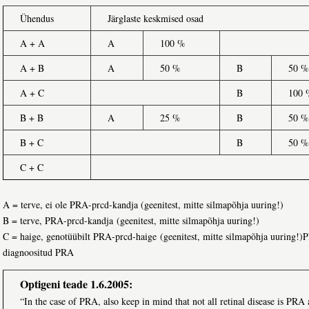
Ühendus
Järglaste keskmised osad
A + A
A
100 %
A + B
A
50 %
B
50 %
A + C
B
100 
B + B
A
25 %
B
50 %
B + C
B
50 %
C + C
A = terve, ei ole PRA-prcd-kandja (geenitest, mitte silmapõhja uuring!)
B = terve, PRA-prcd-kandja (geenitest, mitte silmapõhja uuring!)
C = haige, genotüübilt PRA-prcd-haige (geenitest, mitte silmapõhja uuring!)
diagnoositud PRA
Optigeni teade 1.6.2005:
“In the case of PRA, also keep in mind that not all retinal disease is PRA