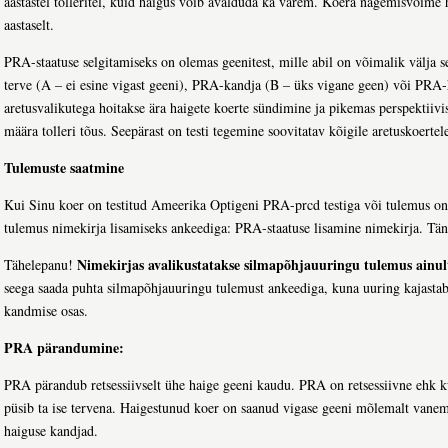
aastastel tolleritel, kuid haigus võib avalduda ka varem. Koera nägemisvõime
aastaselt.
PRA-staatuse selgitamiseks on olemas geenitest, mille abil on võimalik välja 
terve (A – ei esine vigast geeni), PRA-kandja (B – üks vigane geen) või PRA-
aretusvalikutega hoitakse ära haigete koerte sündimine ja pikemas perspektiiv
määra tolleri tõus. Seepärast on testi tegemine soovitatav kõigile aretuskoertel
Tulemuste saatmine
Kui Sinu koer on testitud Ameerika Optigeni PRA-prcd testiga või tulemus on t
tulemus nimekirja lisamiseks ankeediga: PRA-staatuse lisamine nimekirja. Tä
Nimekirjas avalikustatakse silmapõhjauuringu tulemus ainul
Tähelepanu!
seega saada puhta silmapõhjauuringu tulemust ankeediga, kuna uuring kajastab 
kandmise osas.
PRA pärandumine:
PRA pärandub retsessiivselt ühe haige geeni kaudu. PRA on retsessiivne ehk ku
püsib ta ise tervena. Haigestunud koer on saanud vigase geeni mõlemalt van
haiguse kandjad.