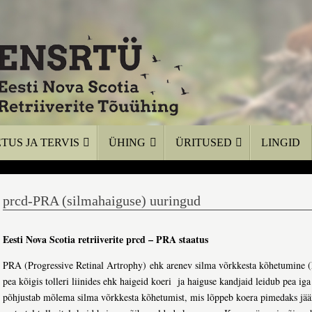
TUS JA TERVIS
ÜHING
ÜRITUSED
LINGID
prcd-PRA (silmahaiguse) uuringud
Eesti Nova Scotia retriiverite prcd – PRA staatus
PRA (Progressive Retinal Artrophy) ehk arenev silma võrkkesta kõhetumine 
pea kõigis tolleri liinides ehk haigeid koeri ja haiguse kandjaid leidub pea i
põhjustab mõlema silma võrkkesta kõhetumist, mis lõppeb koera pimedaks jää