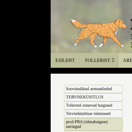
Skip
to
content
Skip
ESILEHT
TOLLERIST
ARE
to
content
Soovituslikud aretusnõuded
TERVISEKÜSITLUS
Tolleritel esinevad haigused
Terviseküsitluse tulemused
prcd-PRA (silmahaiguse)
uuringud