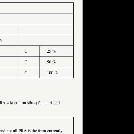
%
C
25 %
C
50 %
C
100 %
PRA = koeral on silmapõhjauuringul
 and not all PRA is the form currently