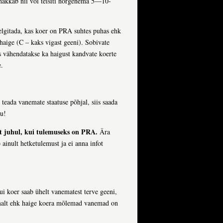
 hakkab nii või teisiti nõrgenema 5—10-
selgitada, kas koer on PRA suhtes puhas ehk
haige (C – kaks vigast geeni). Sobivate
is vähendatakse ka haigust kandvate koerte
e.
eada vanemate staatuse põhjal, siis saada
nu!
t juhul, kui tulemuseks on PRA.
Ära
ainult hetketulemust ja ei anna infot
i koer saab ühelt vanematest terve geeni,
emalt ehk haige koera mõlemad vanemad on