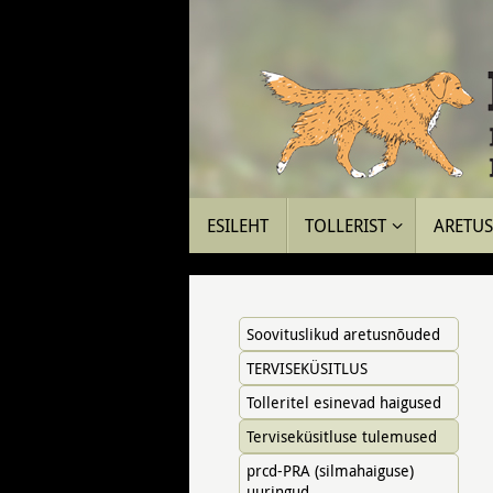
Skip
to
content
Skip
ESILEHT
TOLLERIST
ARETUS 
to
content
Soovituslikud aretusnõuded
TERVISEKÜSITLUS
Tolleritel esinevad haigused
Terviseküsitluse tulemused
prcd-PRA (silmahaiguse)
uuringud