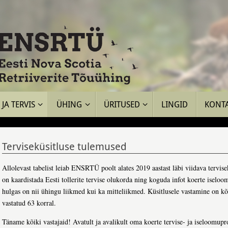
JA TERVIS
ÜHING
ÜRITUSED
LINGID
KONT
Terviseküsitluse tulemused
Allolevast tabelist leiab ENSRTÜ poolt alates 2019 aastast läbi viidava tervis
on kaardistada Eesti tollerite tervise olukorda ning koguda infot koerte iseloom
hulgas on nii ühingu liikmed kui ka mitteliikmed. Küsitlusele vastamine on kõ
vastatud 63 korral.
Täname kõiki vastajaid! Avatult ja avalikult oma koerte tervise- ja iseloomup