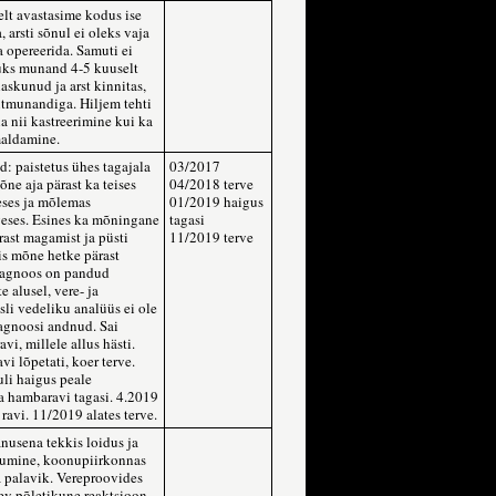
lt avastasime kodus ise
 arsti sõnul ei oleks vaja
 opereerida. Samuti ei
üks munand 4-5 kuuselt
laskunud ja arst kinnitas,
itmunandiga. Hiljem tehti
a nii kastreerimine kui ka
aldamine.
: paistetus ühes tagajala
03/2017
ne aja pärast ka teises
04/2018 terve
eses ja mõlemas
01/2019 haigus
geses. Esines ka mõningane
tagasi
ast magamist ja püsti
11/2019 terve
is mõne hetke pärast
agnoos on pandud
 alusel, vere- ja
sli vedeliku analüüs ei ole
iagnoosi andnud. Sai
avi, millele allus hästi.
vi lõpetati, koer terve.
li haigus peale
a hambaravi tagasi. 4.2019
ravi. 11/2019 alates terve.
nusena tekkis loidus ja
kumine, koonupiirkonnas
ja palavik. Vereproovides
ev põletikune reaktsioon