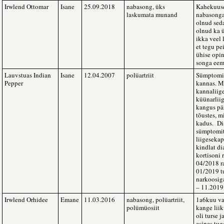
Irwlend Ottomar
Isane
25.09.2018
nabasong, üks
Kahekuuse
laskumata munand
nabasonga,
olnud seda
olnud ka 
ikka veel 
et tegu pe
ühise opin
songa eem
Lauvstuas Indian
Isane
12.04.2007
polüartriit
Sümptomid
Pepper
kannas. Mõ
kannaliig
küünarlii
kangus pär
tõustes, m
kadus. Di
sümptomite
liigesekap
kindlat d
kortisoni r
04/2018 ra
01/2019 tu
narkoosig
– 11.2019 
Irwlend Orhidee
Emane
11.03.2016
nabasong, polüartriit,
1a6kuu va
polümüosiit
kange lii
oli turse 
esines tug