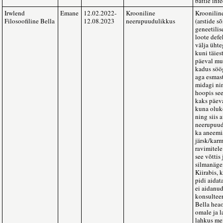
battle infe
Irwlend
Emane
12.02.2022-
Krooniline
Kroonilin
Filosoofiline Bella
12.08.2023
neerupuudulikkus
(arstide s
geneetilis
loote defe
välja üht
kuni täies
päeval mu
kadus söög
aga esmast
midagi nin
hoopis se
kaks päeva
kuna oluk
ning siis 
neerupuud
ka aneemi
järsk/karm
ravimitele
see võttis
silmanäge
Kiirabis, 
pidi aidat
ei aidanud
konsultee
Bella heao
omale ja l
lahkus mei