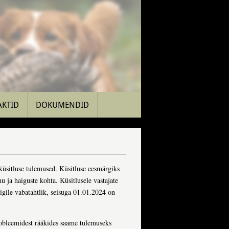
AKTID
DOKUMENDID
eküsitluse tulemused. Küsitluse eesmärgiks
u ja haiguste kohta. Küsitlusele vastajate
igile vabatahtlik, seisuga 01.01.2024 on
robleemidest rääkides saame tulemuseks