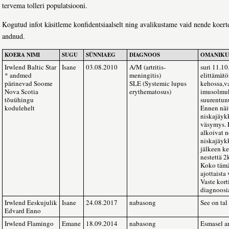
tervema tolleri populatsiooni.
Kogutud infot käsitleme konfidentsiaalselt ning avalikustame vaid nende koer
andnud.
KOERA NIMI
SUGU
SÜNNIAEG
DIAGNOOS
OMANIKU
Irwlend Baltic Star
Isane
03.08.2010
A/M (artritis-
suri 11.1
* andmed
meningitis)
elittämät
pärinevad Soome
SLE (Systemic lupus
kehossa,v
Nova Scotia
erythematosus)
imusolmu
tõuühingu
suurentun
kodulehelt
Ennen näit
niskajäykk
väsymys. 
alkoivat n
niskajäyk
jälkeen k
nestettä 2
Koko tämän
ajottaista
Vaste kort
diagnoosi
Irwlend Eeskujulik
Isane
24.08.2017
nabasong
See on tal
Edvard Enno
Irwlend Flamingo
Emane
18.09.2014
nabasong
Esmasel ars