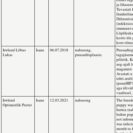
ja lihasen
Tuvastati 
lümfisõlm
Diferentis
(infektsio
immuunvah
Lõplikuks 
kestis üle
koer olnud
Irwlend Lõbus
Isane
06.07.2018
nabasong,
Puusadüspl
Lukas
puusadüsplaasia
tagajäseme
põletik. K
aeg-ajalt 
magamist 
Avastati u
tehti arst
(pennHIP k
aga üliväik
vaatlusel,
Irwlend
Isane
12.03.2021
nabasong
The breede
Optimistlik Peeter
puppy was
hernia (na
before pup
not inform
was infect
month to 