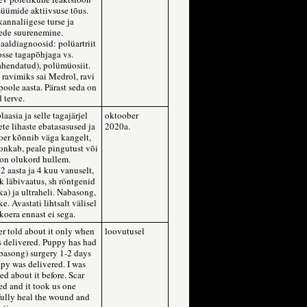
süümide aktiivsuse tõus.
kannaliigese turse ja
ede suurenemine.
iaaldiagnoosid: polüartriit
osse tagapõhjaga vs.
endatud), polümüosiit.
ravimiks sai Medrol, ravi
 poole aasta. Pärast seda on
 terve.
aasia ja selle tagajärjel
oktoober
te lihaste ebatasasused ja
2020a.
oer kõnnib väga kangelt,
lonkab, peale pingutust või
on olukord hullem.
 2 aasta ja 4 kuu vanuselt,
lik läbivaatus, sh röntgenid
a) ja ultraheli. Nabasong,
e. Avastati lihtsalt välisel
 koera ennast ei sega.
r told about it only when
loovutusel
 delivered. Puppy has had
basong) surgery 1-2 days
py was delivered. I was
ed about it before. Scar
ed and it took us one
fully heal the wound and