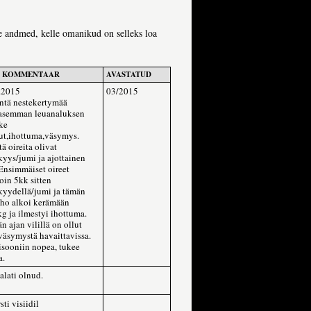
te andmed, kelle omanikud on selleks loa
 KOMMENTAAR
AVASTATUD
0.2015
03/2015
öntä nestekertymää
asemman leuanaluksen
ke
ut,ihottuma,väsymys.
ä oireita olivat
yys/jumi ja ajottainen
Ensimmäiset oireet
oin 5kk sitten
kyydellä/jumi ja tämän
eho alkoi kerämään
kg ja ilmestyi ihottuma.
 ajan vilillä on ollut
 väsymystä havaittavissa.
isooniin nopea, tukee
a.
 alati olnud.
ti visiidil