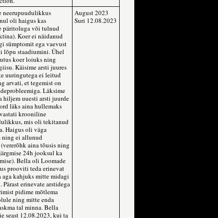
ction.
e neerupuudulikkus
August 2023
õnul oli haigus kas
Suri 12.08.2023
e päritoluga või tulnud
ktina). Koer ei näidanud
egi sümptomit ega vaevust
ti lõpu staadiumini. Ühel
utus koer loiuks ning
iisu. Käisime arsti juures
e uuringutega ei leitud
g arvati, et tegemist on
edeprobleemiga. Läksime
 hiljem uuesti arsti juurde
ord läks aina hullemaks
avastati krooniline
ulikkus, mis oli tekitanud
a. Haigus oli väga
 ning ei allunud
 (vererõhk aina tõusis ning
 järgmise 24h jooksul ka
mise). Bella oli Loomade
kus prooviti teda erinevat
a aga kahjuks mitte midagi
. Pärast erinevate arstidega
rimist pidime mõtlema
lule ning mitte enda
askma tal minna. Bella
e seast 12.08.2023, kui ta