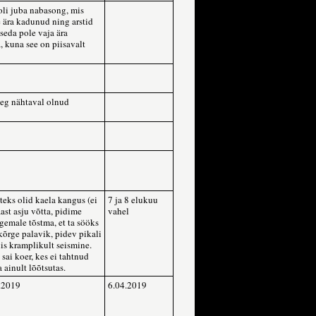
oli juba nabasong, mis
e ära kadunud ning arstid
 seda pole vaja ära
, kuna see on piisavalt
eg nähtaval olnud
eks olid kaela kangus (ei
7 ja 8 elukuu
st asju võtta, pidime
vahel
gemale tõstma, et ta sööks
 kõrge palavik, pidev pikali
iis kramplikult seismine.
 sai koer, kes ei tahtnud
a ainult lõõtsutas.
5.2019
6.04.2019