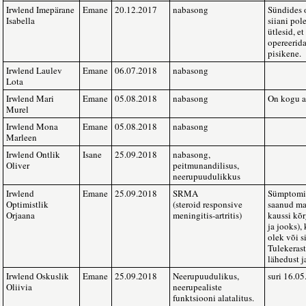
Irwlend Imepärane
Emane
20.12.2017
nabasong
Sündides 
Isabella
siiani pol
ütlesid, et
opereerida
pisikene.
Irwlend Laulev
Emane
06.07.2018
nabasong
Lota
Irwlend Mari
Emane
05.08.2018
nabasong
On kogu a
Murel
Irwlend Mona
Emane
05.08.2018
nabasong
Marleen
Irwlend Ontlik
Isane
25.09.2018
nabasong,
Oliver
peitmunandilisus,
neerupuudulikkus
Irwlend
Emane
25.09.2018
SRMA
Sümptomit
Optimistlik
(steroid responsive
saanud maa
Orjaana
meningitis-artritis)
kaussi kõr
ja jooks),
olek või s
Tulekerast
lähedust j
Irwlend Oskuslik
Emane
25.09.2018
Neerupuudulikus,
suri 16.0
Oliivia
neerupealiste
funktsiooni alatalitus.