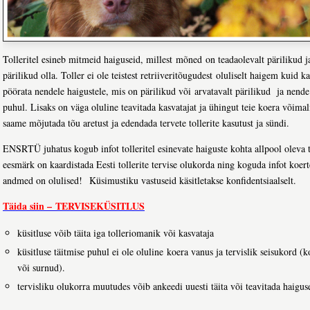
Tolleritel esineb mitmeid haiguseid, millest mõned on teadaolevalt pärilikud j
pärilikud olla. Toller ei ole teistest retriiveritõugudest oluliselt haigem kuid k
pöörata nendele haigustele, mis on pärilikud või arvatavalt pärilikud ja nende 
puhul. Lisaks on väga oluline teavitada kasvatajat ja ühingut teie koera võimal
saame mõjutada tõu aretust ja edendada tervete tollerite kasutust ja sündi.
ENSRTÜ juhatus kogub infot tolleritel esinevate haiguste kohta allpool oleva t
eesmärk on kaardistada Eesti tollerite tervise olukorda ning koguda infot koer
andmed on olulised! Küsimustiku vastuseid käsitletakse konfidentsiaalselt.
Täida siin – TERVISEKÜSITLUS
küsitluse võib täita iga tolleriomanik või kasvataja
küsitluse täitmise puhul ei ole oluline koera vanus ja tervislik seisukord (k
või surnud).
tervisliku olukorra muutudes võib ankeedi uuesti täita või teavitada haigus