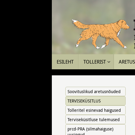
Skip
to
content
Skip
ESILEHT
TOLLERIST
ARETUS 
to
content
Soovituslikud aretusnõuded
TERVISEKÜSITLUS
Tolleritel esinevad haigused
Terviseküsitluse tulemused
prcd-PRA (silmahaiguse)
uuringud