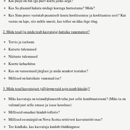
Kui palju on Sul iga päev koera jaoks aega?
Kas Sa plaanid hakata midagi koeraga harrastama? Mida?
Kes Sinu peres vastutab peamiselt koera hoolitsemise ja koolitamise eest? Kui
vastus on laps, siis mõtle uuesti, kas toller on ikka õige tõug.
2. Mida tead (ja mida teab kasvataja) kutsika vanematest?
Tervis ja iseloom
Katsete tulemused
Näituste tulemused
Koerte kehaehitus
Kas on varasemaid järglasi ja mida nendest teatakse?
Millised on kutsikate vanemad ise?
3. Mida tead kasvatajast (alljärgnevaid asju tasub küsida)?
Miks kasvataja on teinud/planeerib teha just selle kombinatsiooni? (Miks ta on
valinud just selle emase ja isase koosluse)
Milliseid omadusi hindab tolleris?
Millised eesmärgid on Nova Scotia retriiveri kasvatustöö osas?
Tee kindlaks, kas kasvataja kuulub tõuühingusse