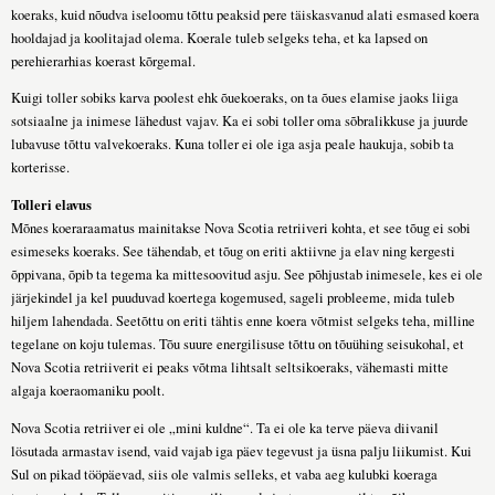
koeraks, kuid nõudva iseloomu tõttu peaksid pere täiskasvanud alati esmased koera
hooldajad ja koolitajad olema. Koerale tuleb selgeks teha, et ka lapsed on
perehierarhias koerast kõrgemal.
Kuigi toller sobiks karva poolest ehk õuekoeraks, on ta õues elamise jaoks liiga
sotsiaalne ja inimese lähedust vajav. Ka ei sobi toller oma sõbralikkuse ja juurde
lubavuse tõttu valvekoeraks. Kuna toller ei ole iga asja peale haukuja, sobib ta
korterisse.
Tolleri elavus
Mõnes koeraraamatus mainitakse Nova Scotia retriiveri kohta, et see tõug ei sobi
esimeseks koeraks. See tähendab, et tõug on eriti aktiivne ja elav ning kergesti
õppivana, õpib ta tegema ka mittesoovitud asju. See põhjustab inimesele, kes ei ole
järjekindel ja kel puuduvad koertega kogemused, sageli probleeme, mida tuleb
hiljem lahendada. Seetõttu on eriti tähtis enne koera võtmist selgeks teha, milline
tegelane on koju tulemas. Tõu suure energilisuse tõttu on tõuühing seisukohal, et
Nova Scotia retriiverit ei peaks võtma lihtsalt seltsikoeraks, vähemasti mitte
algaja koeraomaniku poolt.
Nova Scotia retriiver ei ole „mini kuldne“. Ta ei ole ka terve päeva diivanil
lösutada armastav isend, vaid vajab iga päev tegevust ja üsna palju liikumist. Kui
Sul on pikad tööpäevad, siis ole valmis selleks, et vaba aeg kulubki koeraga