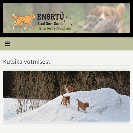
Skip
to
content
Kutsika võtmisest