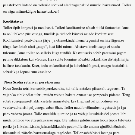
päästekoera katsed on tollerile sobivad alad nagu paljud muudki harrastused. Toller
on väga mitmekülgne harrastuskoer!
Koolitatavus
Toller õpib kergesti ja meelsasti. Tolleri koolitamine nõuab siiski fantaasiat, kuna
ta on lühikese püsivusega, tundlik ja tüdineb kiiresti asjade kordumisest.
Koolitamisel peab olema järje- ja otsusekindel, kuna tegemist on intelligentse
tõuga, kes leiab alati „augu“, kust läbi minna. Alistava koolitusega ei saada
tulemusi, kuna toller on selleks liiga tundlik. Kasvatuseks sobib paremini pigem
pehme diktatuur kui võrdsus. Hea suhte loomine nõuabki oskuslikku distsipliini ja
helluse tasakaalu. Koer, keda on koolitatud ja koheldud õigesti, on aga heatahtlik,
sõbralik ja lõpuni truu kaaslane.
Nova Scotia retriiver perekoerana
Nova Scotia retriiver sobib perekoeraks, kui talle antakse piisavalt tegevust. Ta
vajab ka sihikindlat juhti, muidu võib ta hakata ennast ise perepeaks pidama. Tõug
sobib suurepäraselt aktiivsetele inimestele, kes liiguvad palju looduses või
veedavad teisiti palju aega vabas õhus. Toller naudib võimalust tegutseda ja iga
päev vabana joosta. Talle meeldib ujumine ja ta võib jalutuskäikudel joosta läbi
mudalompide või ettejuhtuvasse ojja. Ole valmis jalutuskäigu lõpus tuppa tulevaks
poriks ja liivaks. Lisaks jalutuskäikudele peab tollerile andma ajutööd nõudvaid
ülesandeid, näiteks harrastusalaga tegeledes. Toller sobib hästi lastega pere