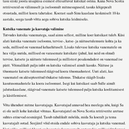
tasu siiski joosta uisapäisa esimest ettesattuvat kutsikat ostma. Kuna Nova Scotia
retriivereid on välimuselt ja iseloomult mitmesuguseid, tasuks kõigepealt
otsustada, millist koera tahetakse. Koerast saab Sinu kaaslane keskmiselt 10-ks
aastaks, seega tasub võtta aega sobiva kutsika leidmiseks.
Kutsika vanemate ja kasvataja valimine
Tutvudes kutsika vanematega, saad aimu sellest, milline koer kutsikast tuleb. Küsi
alati kutsika vanemate iseloomu, tervise-, katse- ja näitusetulemuste kohta ja ka
seda, millised on vanemad kehaehituselt. Lisaks tulevase kutsika vanematele on
hea välja uurida, millised on varasemate kutsikate (juhul, kui neid on olnud)
tervise, katsete ja näituste tulemused ja millistest pesakondadest on vanemad ise
pärit. Võimalikult palju infot on kutsika valimisel ainult kasuks. Näituse ja
tõuomaste katsete tulemused räägivad koera tõuomadustest. Uuri alati, kas
vanematel on aktsepteeritud tõukatse tulemus. Tõukatse räägib lisaks
kasutusomadustele ka koera iseloomust. Isegi kui kutsikast saab Sulle ainult
jalutuskaaslane, räägivad vanemate katsete tulemused palju kutsika koolitamisest
ja käsitlemisest.
Võta ühendust mitme kasvatajaga. Kasvatajad annavad hea meelega nõu, kuigi Sa
ei ole neilt kohe kutsikat võtmas. Kasvatajatel on Nova Scotia retriiverite aretuse
suhtes erinevad eesmärgid. Tasub rahulikult mõelda, mida Sa koeralt ja tema
kasvatajalt ootad. Seejärel võid otsida endale sobiva kasvataja ja kutsika vanemad.