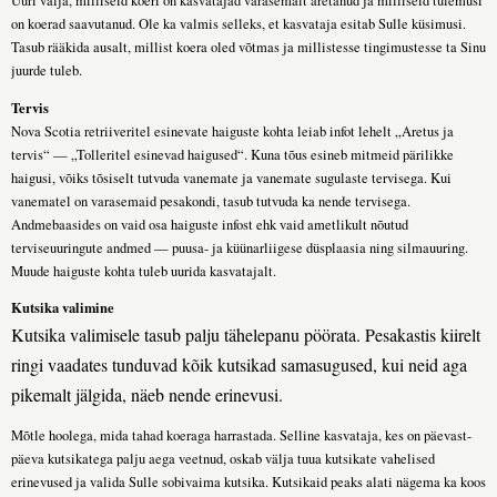
Uuri välja, milliseid koeri on kasvatajad varasemalt aretanud ja milliseid tulemusi
on koerad saavutanud. Ole ka valmis selleks, et kasvataja esitab Sulle küsimusi.
Tasub rääkida ausalt, millist koera oled võtmas ja millistesse tingimustesse ta Sinu
juurde tuleb.
Tervis
Nova Scotia retriiveritel esinevate haiguste kohta leiab infot lehelt „Aretus ja
tervis“ — „Tolleritel esinevad haigused“. Kuna tõus esineb mitmeid pärilikke
haigusi, võiks tõsiselt tutvuda vanemate ja vanemate sugulaste tervisega. Kui
vanematel on varasemaid pesakondi, tasub tutvuda ka nende tervisega.
Andmebaasides on vaid osa haiguste infost ehk vaid ametlikult nõutud
terviseuuringute andmed — puusa- ja küünarliigese düsplaasia ning silmauuring.
Muude haiguste kohta tuleb uurida kasvatajalt.
Kutsika valimine
Kutsika valimisele tasub palju tähelepanu pöörata. Pesakastis kiirelt
ringi vaadates tunduvad kõik kutsikad samasugused, kui neid aga
pikemalt jälgida, näeb nende erinevusi.
Mõtle hoolega, mida tahad koeraga harrastada. Selline kasvataja, kes on päevast-
päeva kutsikatega palju aega veetnud, oskab välja tuua kutsikate vahelised
erinevused ja valida Sulle sobivaima kutsika. Kutsikaid peaks alati nägema ka koos