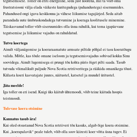
tegutsemisele. Toller on eriti energiline, seda just noorena, mil ta võib oma
frustratsiooni välja elada väikeste kuritegudega (pahandustega) siseruumides.
Pahandused ongi igava keskkonna ja vähese liikumise tagajärjed. Seda aitab
parandada uute ümbruskondadega tutvumine ja koeraga koolitusele minemine.
Täiskasvanud toller võib siseruumides olla üsna rahulik, kui tema igapäevane
tegutsemise ja liikumise vajadus on rahuldatud.
Tutvu koertega
Ainult väljanägemise ja koeraraamatute armsate piltide põhjal ei tasu koeratõugu
valida. Mõtle, kas tõule omane iseloom ja tegutsemisvajadus sobivad kokku Sinu
soovidega. Ainult lugemisega ei pruugi tõu kohta päris õiget pilti saada. Tasub
tutvuda võimalikult paljude Nova Scotia retriiveritega ja rääkida omanikega tõust.
Külasta koeri kasvatajate juures, näitustel, katsetel ja muudel üritustel.
Jäta meelde!
Iga toller on eri isend. Kuigi üks käitub ühtemoodi, võib teine käituda hoopis
teistmoodi.
Tulevase koera otsimine
Kannatus tasub ära!
Kui oled otsustanud Nova Scotia retriiveri tõu kasuks, algab õige koera otsimine.
Kui „koerapalavik“ peale tuleb, võib olla soov kiiresti koer võtta üsna tugev. Ei