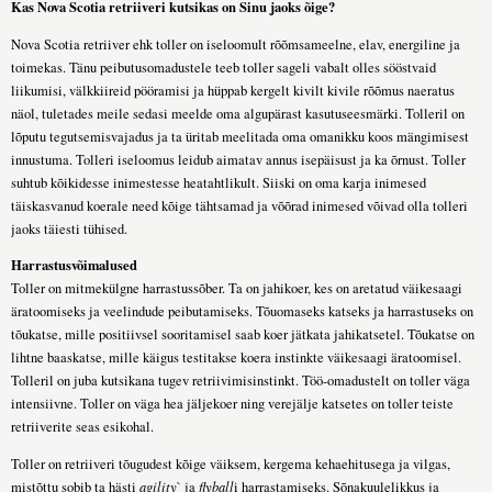
Kas Nova Scotia retriiveri kutsikas on Sinu jaoks õige?
Nova Scotia retriiver ehk toller on iseloomult rõõmsameelne, elav, energiline ja
toimekas. Tänu peibutusomadustele teeb toller sageli vabalt olles sööstvaid
liikumisi, välkkiireid pööramisi ja hüppab kergelt kivilt kivile rõõmus naeratus
näol, tuletades meile sedasi meelde oma algupärast kasutuseesmärki. Tolleril on
lõputu tegutsemisvajadus ja ta üritab meelitada oma omanikku koos mängimisest
innustuma. Tolleri iseloomus leidub aimatav annus isepäisust ja ka õrnust. Toller
suhtub kõikidesse inimestesse heatahtlikult. Siiski on oma karja inimesed
täiskasvanud koerale need kõige tähtsamad ja võõrad inimesed võivad olla tolleri
jaoks täiesti tühised.
Harrastusvõimalused
Toller on mitmekülgne harrastussõber. Ta on jahikoer, kes on aretatud väikesaagi
äratoomiseks ja veelindude peibutamiseks. Tõuomaseks katseks ja harrastuseks on
tõukatse, mille positiivsel sooritamisel saab koer jätkata jahikatsetel. Tõukatse on
lihtne baaskatse, mille käigus testitakse koera instinkte väikesaagi äratoomisel.
Tolleril on juba kutsikana tugev retriivimisinstinkt. Töö-omadustelt on toller väga
intensiivne. Toller on väga hea jäljekoer ning verejälje katsetes on toller teiste
retriiverite seas esikohal.
Toller on retriiveri tõugudest kõige väiksem, kergema kehaehitusega ja vilgas,
mistõttu sobib ta hästi
agility
` ja
flyball
i harrastamiseks. Sõnakuulelikkus ja