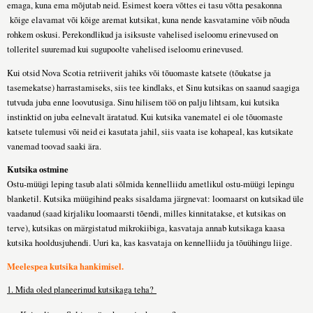
emaga, kuna ema mõjutab neid. Esimest koera võttes ei tasu võtta pesakonna
kõige elavamat või kõige aremat kutsikat, kuna nende kasvatamine võib nõuda
rohkem oskusi. Perekondlikud ja isiksuste vahelised iseloomu erinevused on
tolleritel suuremad kui sugupoolte vahelised iseloomu erinevused.
Kui otsid Nova Scotia retriiverit jahiks või tõuomaste katsete (tõukatse ja
tasemekatse) harrastamiseks, siis tee kindlaks, et Sinu kutsikas on saanud saagiga
tutvuda juba enne loovutusiga. Sinu hilisem töö on palju lihtsam, kui kutsika
instinktid on juba eelnevalt äratatud. Kui kutsika vanematel ei ole tõuomaste
katsete tulemusi või neid ei kasutata jahil, siis vaata ise kohapeal, kas kutsikate
vanemad toovad saaki ära.
Kutsika ostmine
Ostu-müügi leping tasub alati sõlmida kennelliidu ametlikul ostu-müügi lepingu
blanketil. Kutsika müügihind peaks sisaldama järgnevat: loomaarst on kutsikad üle
vaadanud (saad kirjaliku loomaarsti tõendi, milles kinnitatakse, et kutsikas on
terve), kutsikas on märgistatud mikrokiibiga, kasvataja annab kutsikaga kaasa
kutsika hooldusjuhendi. Uuri ka, kas kasvataja on kennelliidu ja tõuühingu liige.
Meelespea kutsika hankimisel.
1. Mida oled planeerinud kutsikaga teha?