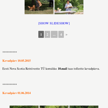
[SHOW SLIDESHOW]
1
2
...
4
►
**********
Kevadpäev 10.05.2015
10.mail
Eesti Nova Scotia Retriiverite TÜ korraldas
taas tollerite kevadpäeva.
**********
Kevadpäev 01.06.2014