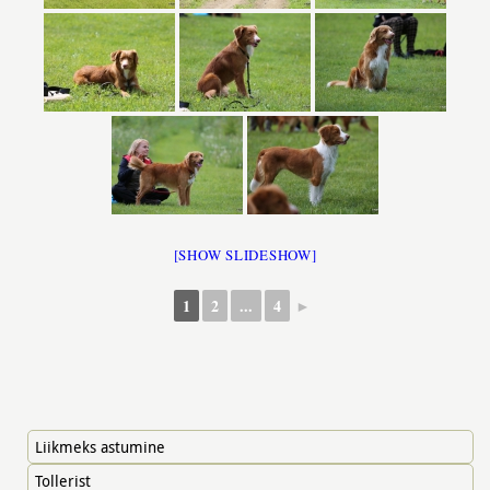
[SHOW SLIDESHOW]
1
2
...
4
►
Liikmeks astumine
Tollerist