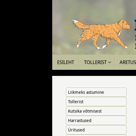
Skip
to
content
Skip
ESILEHT
TOLLERIST
ARETUS 
to
content
Liikmeks astumine
Tollerist
Kutsika võtmisest
Harrastused
Üritused