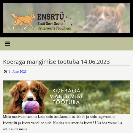
Skip
to
content
Koeraga mängimise töötuba 14.06.2023
1. June 2023
Mida motiveeritum on koer, seda innukamalt ta töötab ja seda tugevam on
koerajuhi ja koera vaheline side. Kuidas motiveerida koera? Üks hea võimalus
selleks on mäng.