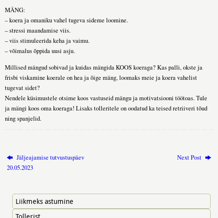
MÄNG:
– koera ja omaniku vahel tugeva sideme loomine.
– stressi maandamise viis.
– viis stimuleerida keha ja vaimu.
– võimalus õppida uusi asju.
Millised mängud sobivad ja kuidas mängida KOOS koeraga? Kas palli, okste ja
frisbi viskamine koerale on hea ja õige mäng, loomaks meie ja koera vahelist
tugevat sidet?
Nendele küsimustele otsime koos vastuseid mängu ja motivatsiooni töötoas. Tule
ja mängi koos oma koeraga! Lisaks tolleritele on oodatud ka teised retriiveri tõud
ning spanjelid.
Jäljeajamise tutvustuspäev
Next Post
20.05.2023
Liikmeks astumine
Tollerist