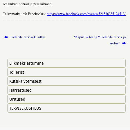
omanikud, sõbrad ja pereliikmed.
Talvematka info Facebookis:
https://www.facebook.com/events/521536335124513/
Tollerite terviseküsitlus
29.aprill – loeng “Tollerite tervis ja
aretus”
Liikmeks astumine
Tollerist
Kutsika võtmisest
Harrastused
Üritused
TERVISEKÜSITLUS