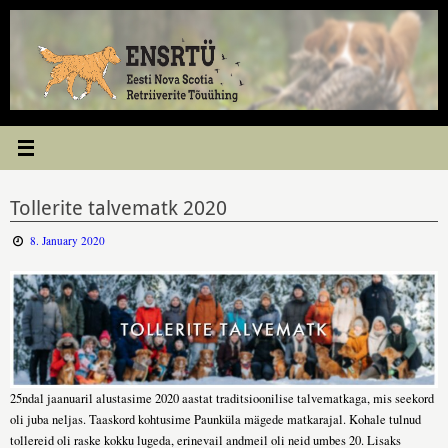
Skip
to
content
Tollerite talvematk 2020
8. January 2020
25ndal jaanuaril alustasime 2020 aastat traditsioonilise talvematkaga, mis seekord
oli juba neljas. Taaskord kohtusime Paunküla mägede matkarajal. Kohale tulnud
tollereid oli raske kokku lugeda, erinevail andmeil oli neid umbes 20. Lisaks