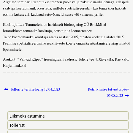
Algajate seminaril treenitakse treeneri poolt välja pakutud näidislõhnaga, edaspidi
saab iga koeraomanik otsustada, millele spetsialiseeruda – kas tema koer hakkab
otsima kukeseeni, kadunud autovõtmeid, susse või vanaema prille.
Koolitaja Lea Tummeleht on hariduselt bioloog ning OÜ BriskMind
lemmikloomaomanike koolitaja, nõustaja ja loomatreener.
Ta on koeraomanike koolitaja alates aastast 2005, ninatöö koolitaja alates 2015.
Peamine spetsialiseerumine reaktiivsete koerte omanike nõustamisele ning ninatöö
õpetamisele.
Asukoht: “Vahvad Käpad” treeningsaali aadress: Tohvre tee 4, Järveküla, Rae vald,
Harju maakond
Tollerite terviseloeng 12.04.2023
Retriivimise tutvustuspäev
06.05.2023
Liikmeks astumine
Tollerist