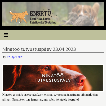
Skip
to
content
Ninatöö tutvustuspäev 23.04.2023
12. April 2023
Ninatöö eesmärk on õpetada koeri otsima, tuvastama ja näitama sihtmärklõhna
allikat. Ninatöö on tore harrastus, mis sobib kõikidele koertele!