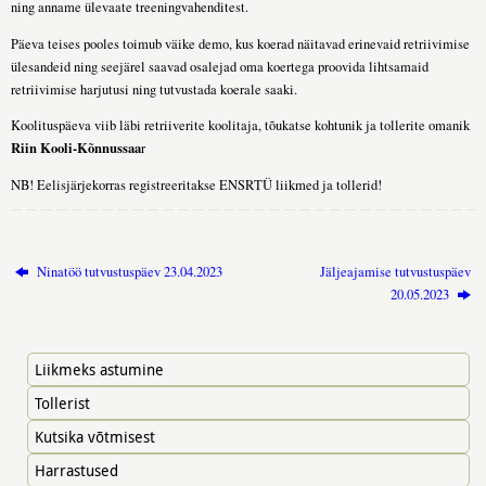
ning anname ülevaate treeningvahenditest.
Päeva teises pooles toimub väike demo, kus koerad näitavad erinevaid retriivimise
ülesandeid ning seejärel saavad osalejad oma koertega proovida lihtsamaid
retriivimise harjutusi ning tutvustada koerale saaki.
Koolituspäeva viib läbi retriiverite koolitaja, tõukatse kohtunik ja tollerite omanik
Riin Kooli-Kõnnussaa
r
NB! Eelisjärjekorras registreeritakse ENSRTÜ liikmed ja tollerid!
Ninatöö tutvustuspäev 23.04.2023
Jäljeajamise tutvustuspäev
20.05.2023
Liikmeks astumine
Tollerist
Kutsika võtmisest
Harrastused