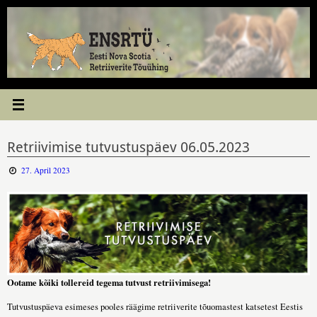
Skip
to
content
Retriivimise tutvustuspäev 06.05.2023
27. April 2023
Ootame kõiki tollereid tegema tutvust retriivimisega!
Tutvustuspäeva esimeses pooles räägime retriiverite tõuomastest katsetest Eestis